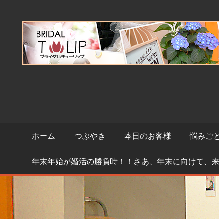
コ
ン
テ
ン
ツ
へ
ス
キ
ッ
プ
ホーム
つぶやき
本日のお客様
悩みご
年末年始が婚活の勝負時！！さあ、年末に向けて、