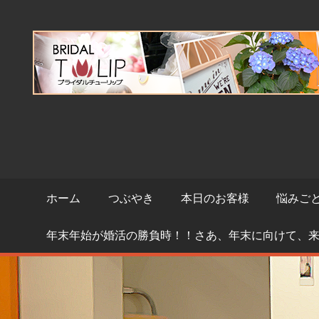
コ
ン
テ
ン
ツ
へ
ス
キ
ッ
プ
ホーム
つぶやき
本日のお客様
悩みご
年末年始が婚活の勝負時！！さあ、年末に向けて、