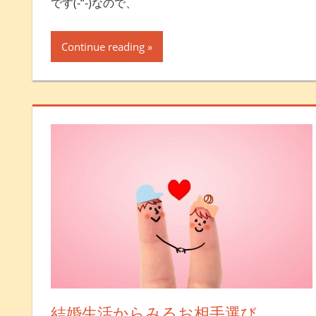
です(-“-)なので、
Continue reading
結婚生活からみるお相手選び