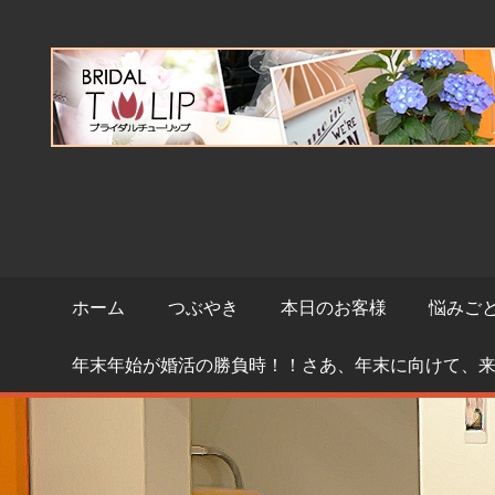
コ
ン
テ
ン
ツ
へ
ス
キ
ッ
プ
ホーム
つぶやき
本日のお客様
悩みご
年末年始が婚活の勝負時！！さあ、年末に向けて、