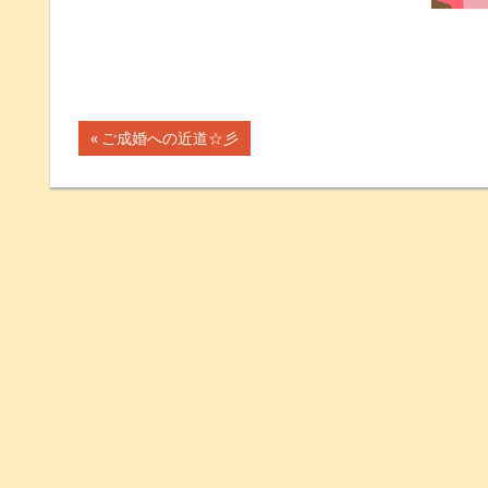
前
ご成婚への近道☆彡
投
の
記
稿
事:
ナ
ビ
ゲ
ー
シ