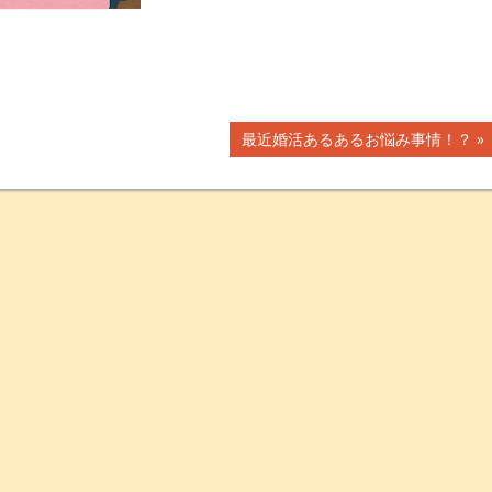
次
最近婚活あるあるお悩み事情！？
の
記
事: