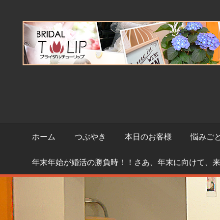
コ
ン
テ
ン
ツ
へ
ス
キ
ッ
プ
ホーム
つぶやき
本日のお客様
悩みご
年末年始が婚活の勝負時！！さあ、年末に向けて、