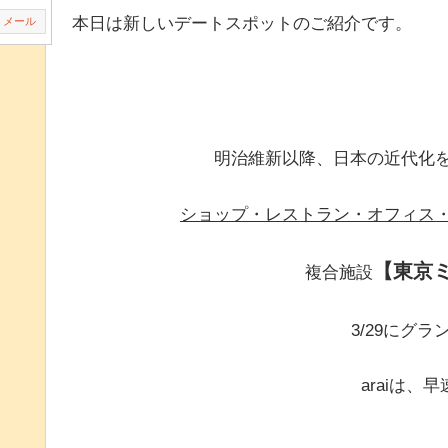
本日は新しいデートスポットのご紹介です。
メール
明治維新以降、日本の近代化
ショップ・レストラン・オフィス
【東京
複合施設
3/29にグ
araiは