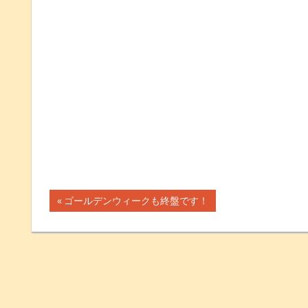
前
ゴールデンウィークも終盤です！
投
の
記
稿
事:
ナ