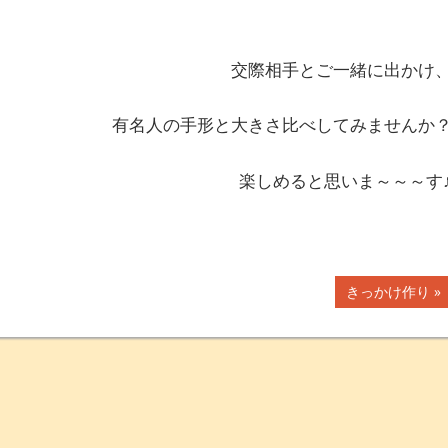
交
際相手とご一緒に出かけ
有名人の手形と大きさ比べしてみませんか
楽しめると思いま～～～す
次
きっかけ作り
の
記
事: