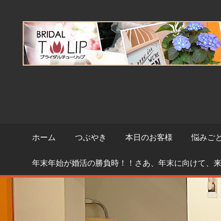
コ
ン
テ
ン
ツ
へ
ス
キ
ッ
プ
ホーム
つぶやき
本日のお客様
悩みご
年末年始が婚活の勝負時！！さあ、年末に向けて、