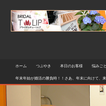
コ
ン
テ
ン
ツ
へ
ス
キ
ッ
プ
ホーム
つぶやき
本日のお客様
悩みご
年末年始が婚活の勝負時！！さあ、年末に向けて、