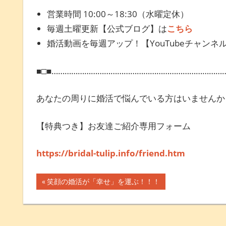
営業時間 10:00～18:30（水曜定休）
毎週土曜更新【公式ブログ】は
こちら
婚活動画を毎週アップ！【YouTubeチャンネ
■□■……………………………………………………………………
あなたの周りに婚活で悩んでいる方はいませんか
【特典つき】お友達ご紹介専用フォーム
https://bridal-tulip.info/friend.htm
前
笑顔の婚活が「幸せ」を運ぶ！！！
投
の
記
稿
事: