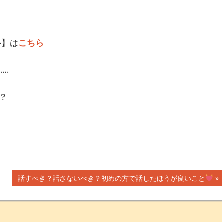
ル】は
こちら
……
？
次
話すべき？話さないべき？初めの方で話したほうが良いこと
の
記
事: