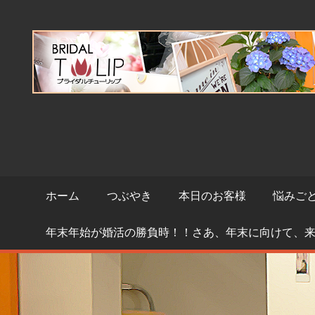
コ
ン
テ
ン
ツ
へ
ス
キ
ッ
プ
ホーム
つぶやき
本日のお客様
悩みご
年末年始が婚活の勝負時！！さあ、年末に向けて、