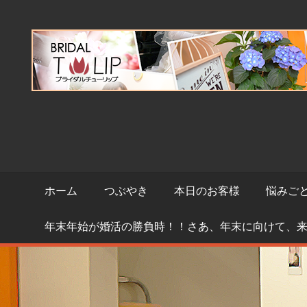
コ
ン
テ
ン
ツ
へ
ス
キ
ッ
プ
ホーム
つぶやき
本日のお客様
悩みご
年末年始が婚活の勝負時！！さあ、年末に向けて、