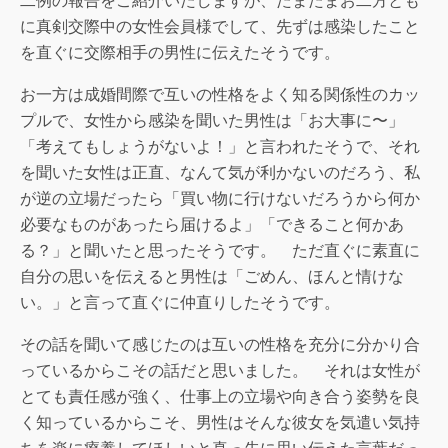
二例の報告をご紹介いたしますが、たまたまお二方とも
に真剣交際中の女性会員様でして、先ずは感染したこと
を直ぐに交際相手の男性に伝えたそうです。
お一方は成婚間際で互いの性格をよく知る関係性のカッ
プルで、女性から感染を聞いた男性は「お大事に〜」
「考えてもしょうがないよ！」と言われたそうで、それ
を聞いた女性は正直、なんて気が利かないのだろう、私
が逆の立場だったら「買い物に行けないだろうから何か
必要なものがあったら届けるよ」「できること何かあ
る？」と聞いたと思ったそうです。 ただ直ぐに素直に
自分の思いを伝えると男性は「ごめん、ほんと情けな
い。」と言って直ぐに仲直りしたそうです。
その話を聞いて感じたのは互いの性格を充分に分かり合
っているからこその話だと思いました。 それは女性が
とても責任感が強く、仕事上の立場や向き合う姿勢を良
く知っているからこそ、男性はそんな彼女を気遣い気持