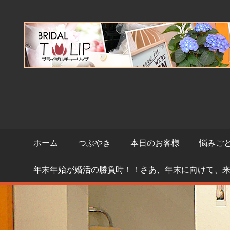
コ
ン
テ
ン
ツ
へ
ス
キ
ッ
プ
ホーム
つぶやき
本日のお客様
悩みご
年末年始が婚活の勝負時！！さあ、年末に向けて、