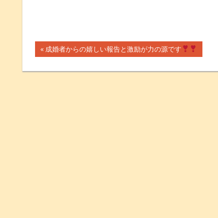
前
成婚者からの嬉しい報告と激励が力の源です
投
の
記
稿
事:
ナ
ビ
ゲ
ー
シ
ョ