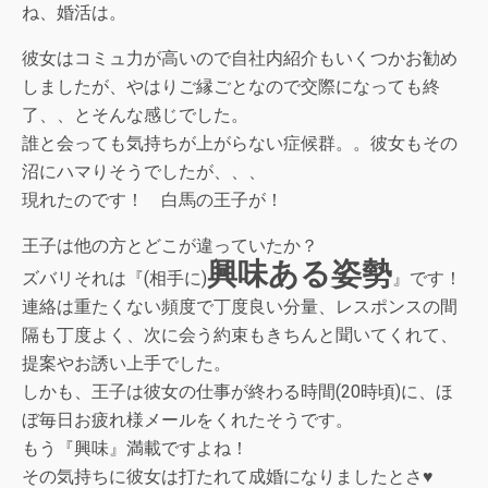
ね、婚活は。
彼女はコミュ力が高いので自社内紹介もいくつかお勧め
しましたが、やはりご縁ごとなので交際になっても終
了、、とそんな感じでした。
誰と会っても気持ちが上がらない症候群。。彼女もその
沼にハマりそうでしたが、、、
現れたのです！ 白馬の王子が！
王子は他の方とどこが違っていたか？
興味ある姿勢
ズバリそれは『(相手に)
』です！
連絡は重たくない頻度で丁度良い分量、レスポンスの間
隔も丁度よく、次に会う約束もきちんと聞いてくれて、
提案やお誘い上手でした。
しかも、王子は彼女の仕事が終わる時間(20時頃)に、ほ
ぼ毎日お疲れ様メールをくれたそうです。
もう『興味』満載ですよね！
その気持ちに彼女は打たれて成婚になりましたとさ♥