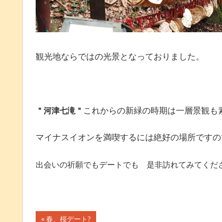
観光地ならではの光景となっておりました。
これからの新緑の時期は一層景観も
＂河津七滝＂
マイナスイオンを満喫するには絶好の場所ですの
出会いの祈願でもデートでも 是非訪れてみてくだ
前
春、桜デート?