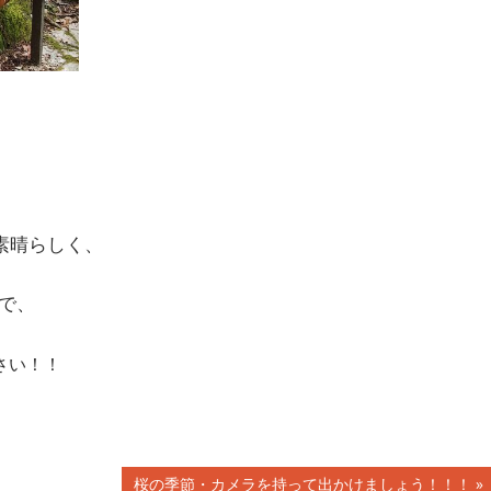
素晴らしく、
で、
さい！！
次
桜の季節・カメラを持って出かけましょう！！！