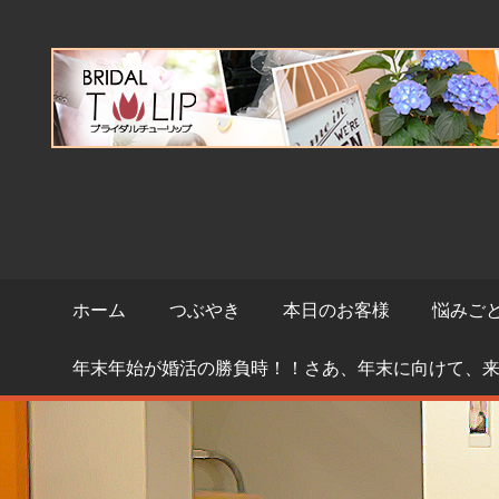
コ
ン
テ
ン
ツ
へ
ス
キ
ッ
プ
ホーム
つぶやき
本日のお客様
悩みご
年末年始が婚活の勝負時！！さあ、年末に向けて、