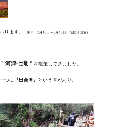
おります。
（例年 2月10日～3月10日 桜祭り開催）
＂河津七滝＂
を散策してきました。
一つに
『出合滝』
という滝があり、