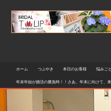
コ
ン
テ
ン
ツ
へ
ス
キ
ッ
プ
ホーム
つぶやき
本日のお客様
悩みご
年末年始が婚活の勝負時！！さあ、年末に向けて、