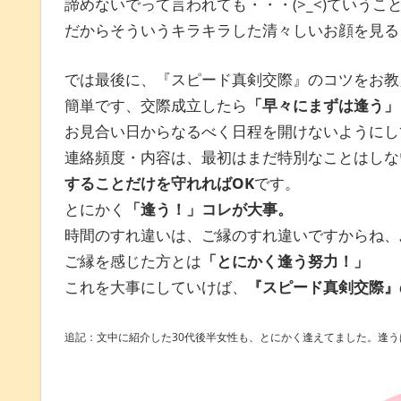
諦めないでって言われても・・・(>_<)ていう
だからそういうキラキラした清々しいお顔を見る
では最後に、『スピード真剣交際』のコツをお教
簡単です、交際成立したら
「早々にまずは逢う」
お見合い日からなるべく日程を開けないようにし
連絡頻度・内容は、最初はまだ特別なことはしな
することだけを守れればOK
です。
とにかく
「逢う！」コレが大事。
時間のすれ違いは、ご縁のすれ違いですからね、ぷっ
ご縁を感じた方とは
「とにかく逢う努力！」
これを大事にしていけば、
『スピード真剣交際』
追記：文中に紹介した30代後半女性も、とにかく逢えてました。逢う