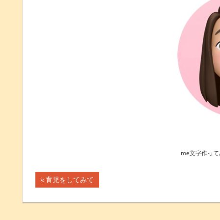
me文字作って
前
育児をしてみて
投
の
記
稿
事: