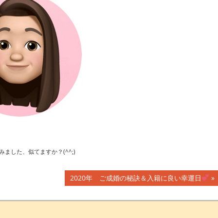
みました、似てますか？(^^;)
次
2020年 ご成婚の秘訣＆入籍に良い幸運日
の
記
事: