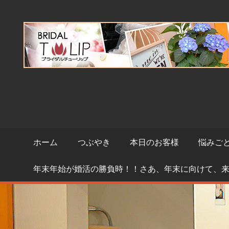
コ
ン
テ
ン
ツ
へ
ス
キ
ッ
プ
ホーム
つぶやき
本日のお客様
悩みご
年末年始が婚活の勝負時！！さあ、年末に向けて、