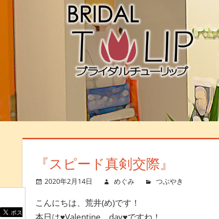
『スピード真剣交際』
2020年2月14日
めぐみ
つぶやき
コメ
こんにちは、荒井(め)です！
本日は♥Valentine day♥ですね！