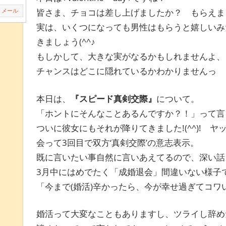
皆さま、チョコは差し上げましたか？ もらえま
メール
実は、いくつになっても男性はもらうと嬉しいみ
きましょう(^^♪
もしかして、大きな実がなるかもしれませんよ、
チャンスはどこに隠れているかわかりませんっ
本日は、
『スピード真剣交際』
について。
「ホントにそんなことあるんですか？！」って言
ついに彼女にもそれが降りてきました!(^^)! ヤッ
会って3回目で双方‘真剣交際’の意志表示。
既に言いたい事自然に言いあえてるので、深い話
3月中にはめでたく「成婚退会」間違いない様子
「今まで(婚活)辛かったら、今が幸せ過ぎてコ
婚活って大変なこともありますし、ツライし辞め