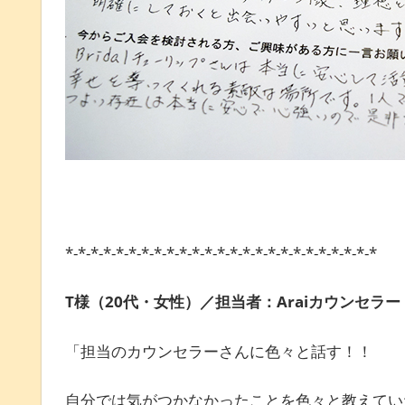
*-*-*-*-*-*-*-*-*-*-*-*-*-*-*-*-*-*-*-*-*-*-*-*-*
T様（20代・女性）／担当者：Araiカウンセラー
「担当のカウンセラーさんに色々と話す！！
自分では気がつかなかったことを色々と教えてい