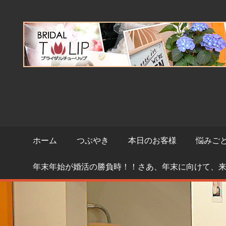
コ
ン
テ
ン
ツ
へ
ス
キ
ッ
プ
ホーム
つぶやき
本日のお客様
悩みご
年末年始が婚活の勝負時！！さあ、年末に向けて、