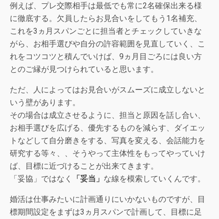
例えば、プレ交際相手は最低でも常に2名確保出来る様
に徹底する。欠員したらお見合いをしてもう1名補充、
これを3ヵ月スパンごとに担当者とチェックしていきな
がら、お相手選びや自分の許容範囲を見直していく、こ
れをコツコツと積んでいけば、9ヵ月目ごろには良い方
とのご縁が見つけられていると思います。
ただ、人によってはお見合いがスムーズに成立しないと
いう壁があります。
その場合は成立させるように、担当と原因を話し合い、
お相手選びを広げる、優先するものを減らす、ダイエッ
トなどして自分磨きをする、写真を変える、会話能力を
研究する等々、、そうやって主体性をもってやっていけ
ば、目標に近づけることが出来てきます。
「妥協」ではなく
「妥当」
な線を模索していくんです。
婚活は仕事みたいに計画通りにいかないものですが、目
標期間設定をまずは3ヵ月スパンで計画して、目標に足