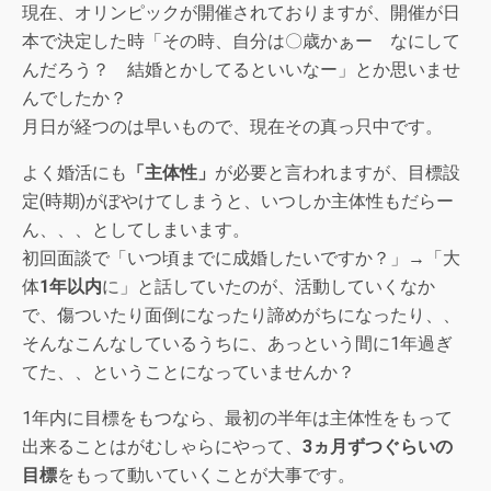
現在、オリンピックが開催されておりますが、開催が日
本で決定した時「その時、自分は〇歳かぁー なにして
んだろう？ 結婚とかしてるといいなー」とか思いませ
んでしたか？
月日が経つのは早いもので、現在その真っ只中です。
よく婚活にも
「主体性」
が必要と言われますが、目標設
定(時期)がぼやけてしまうと、いつしか主体性もだらー
ん、、、としてしまいます。
初回面談で「いつ頃までに成婚したいですか？」→「大
体
1年以内
に」と話していたのが、活動していくなか
で、傷ついたり面倒になったり諦めがちになったり、、
そんなこんなしているうちに、あっという間に1年過ぎ
てた、、ということになっていませんか？
1年内に目標をもつなら、最初の半年は主体性をもって
出来ることはがむしゃらにやって、
3ヵ月ずつぐらいの
目標
をもって動いていくことが大事です。