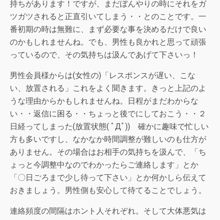
持ちがあります！ですが、まだぼんやりの時にそれをガ
ツガツされると正直引いてしまう・・とのことです。一
番初期の時は無難に、まず必要な事を決めるだけで良い
のかもしれませんね。でも、男性も良かれと思って頑張
っているので、その気持ちは汲んであげて下さいっ！
男性会員様からは(女性の)「レスポンスが遅い、こな
い、放置される」これをよく聞きます。きっと上記のよ
うな理由からかもしれませんね。日程がまだわからな
い・・返信に困る・・ちょっと後でにしておこう・・２
日経ってしまった(放置状態( ﾟДﾟ)) 確かに趣味で忙しい
方も多いですし、なかなか時間調整が難しいのも仕方が
ありません。その場合はお相手の気持ちを汲んで、「ち
ょっと今調整中なのでわかったらご連絡します」とか
「〇日ごろまで少し待って下さい」とか何かしら伝えて
おきましょう。男性側も安心して待てることでしょう。
連絡頻度の間隔はホント人それぞれ。そして大体悪気は