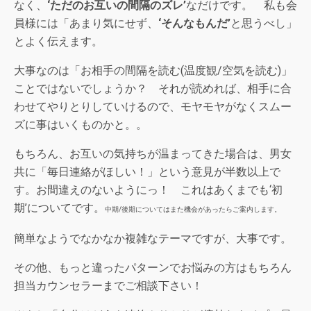
なく、
‘ただのお互いの間隔のズレ’
なだけです。 私も会
員様には「あまり気にせず、
‘そんなもんだ’
と思うべし」
とよく伝えます。
大事なのは「お相手の間隔を読む(温度観/空気を読む)」
ことではないでしょうか？ それが読めれば、相手に合
わせてやりとりしていけるので、モヤモヤがなくスムー
ズに事はいくものかと。。
もちろん、お互いの気持ちが温まってきた場合は、男女
共に「毎日連絡がほしい！」という意見が半数以上で
す。お間違えのないようにっ！ これはあくまでも‘初
期’についてです。
中期/後期についてはまた機会があったらご案内します。
簡単なようでなかなか複雑なテーマですが、大事です。
その他、もっと違ったパターンでお悩みの方はもちろん
担当カウンセラーまでご相談下さい！