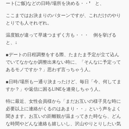
ート(ご飯)などの日時/場所を決める・・❜ と、
ここまではお決まりのパターンですが、これだけのやり
とりでも人それぞれ。
温度観が違って早速つまずく方も・・・ 例を挙げる
と、↓
■デートの日程調整をする際、たまたま予定が立て込ん
でいてなかなか調整出来ない時に、「そんなに予定って
あるモノですか？」思わず言っちゃう人。
■日時/場所も一通り決まったけど、毎日「今、何してま
すか？」や返信に困るLINEを連発しちゃう人。
特に最近、女性会員様から「まだお互いの様子見な時に
必要以上に連絡がくるのはあまり・・」という声をよく
聞きます。お互いの距離観が温まってきた時なら、どん
な時間やどんな連絡も嬉しいし、沢山やりとりしたい気