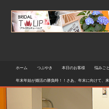
コ
ン
テ
ン
ツ
へ
ス
キ
ッ
プ
ホーム
つぶやき
本日のお客様
悩みご
年末年始が婚活の勝負時！！さあ、年末に向けて、