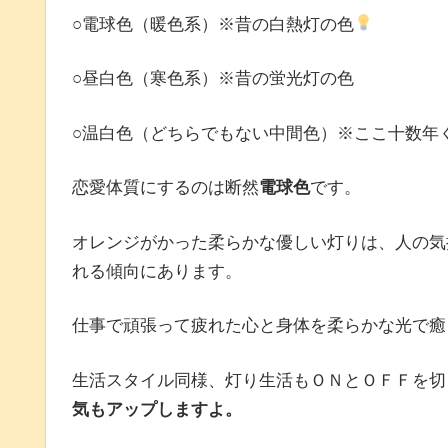
○電球色（暖色系）※昔の白熱灯の色
○昼白色（寒色系）※昔の蛍光灯の色
○温白色（どちらでもない中間色）※ここ十数年
恋愛体質にするのは断然
電球色
です。
オレンジがかった柔らかな優しい灯りは、人の気
れる傾向にあります。
仕事で頑張って疲れた心と身体を柔らかな光で癒
生活スタイル同様、灯り生活もＯＮとＯＦＦを切
気もアップしますよ。